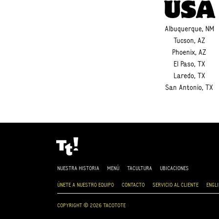
USA
Albuquerque, NM
Tucson, AZ
Phoenix, AZ
El Paso, TX
Laredo, TX
San Antonio, TX
NUESTRA HISTORIA
MENÚ
TACULTURA
UBICACIONES
ÚNETE A NUESTRO EQUIPO
CONTACTO
SERVICIO AL CLIENTE
ENGL
COPYRIGHT © 2026 TACOTOTE