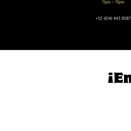
11am – 10pm
+52 (614) 443 8087
¡En