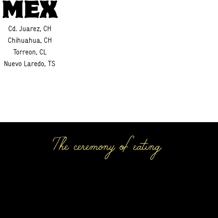
MEX
Cd. Juarez, CH
Chihuahua, CH
Torreon, CL
Nuevo Laredo, TS
The ceremony of eating