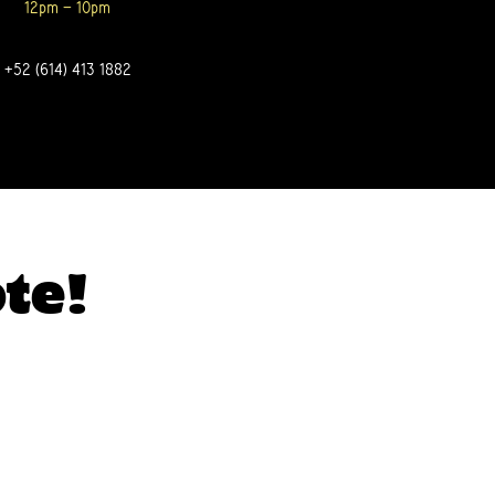
12pm – 10pm
+52 (614) 413 1882
ote!