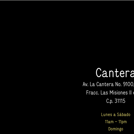
Canter
Av. La Cantera No. 9100,
Fracc. Las Misiones II
C.p. 31115
Lunes a Sábado
11am – 11pm
Domingo