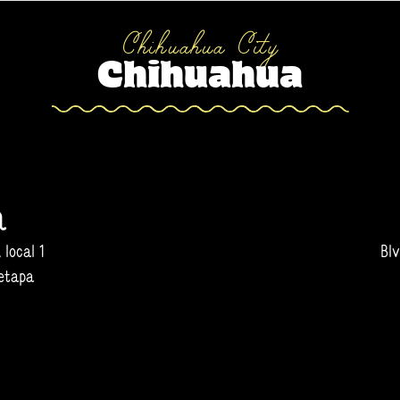
Chihuahua City
Chihuahua
a
 local 1
Bl
 etapa